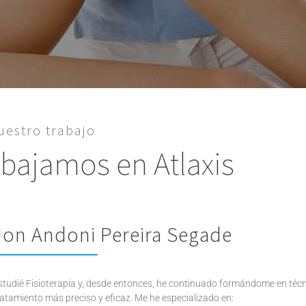
uestro trabajo
bajamos en Atlaxis
Jon Andoni Pereira Segade
studié Fisioterapia y, desde entonces, he continuado formándome en téc
ratamiento más preciso y eficaz. Me he especializado en: