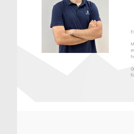
E
M
e
h
Q
f