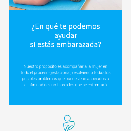
¿En qué te podemos
ayudar
si estás embarazada?
Nuestro propósito es acompañar a la mujer en
todo el proceso gestacional, resolviendo todas los
posibles problemas que puede venir asociados a
la infinidad de cambios a los que se enfrentará.